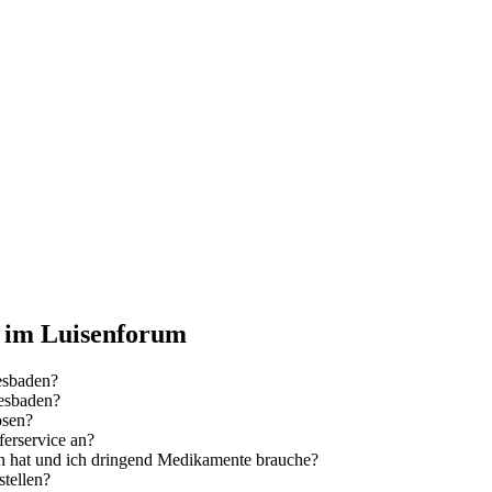
e im Luisenforum
esbaden?
esbaden?
ösen?
ferservice an?
 hat und ich dringend Medikamente brauche?
tellen?