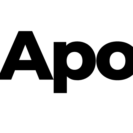
Cannabis Rezept & Blüten
CannaZen.de