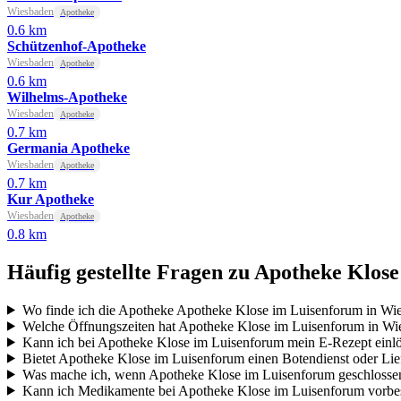
Wiesbaden
Apotheke
0.6 km
Schützenhof-Apotheke
Wiesbaden
Apotheke
0.6 km
Wilhelms-Apotheke
Wiesbaden
Apotheke
0.7 km
Germania Apotheke
Wiesbaden
Apotheke
0.7 km
Kur Apotheke
Wiesbaden
Apotheke
0.8 km
Häufig gestellte Fragen zu Apotheke Klos
Wo finde ich die Apotheke Apotheke Klose im Luisenforum in Wi
Welche Öffnungszeiten hat Apotheke Klose im Luisenforum in Wi
Kann ich bei Apotheke Klose im Luisenforum mein E-Rezept einl
Bietet Apotheke Klose im Luisenforum einen Botendienst oder Lie
Was mache ich, wenn Apotheke Klose im Luisenforum geschlossen
Kann ich Medikamente bei Apotheke Klose im Luisenforum vorbes