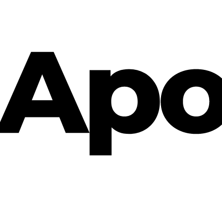
Cannabis Rezept & Blüten
CannaZen.de