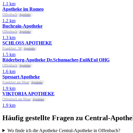
1.1 km
Apotheke im Romeo
Offenbach
Apotheke
1.2 km
Buchrain-Apotheke
Offenbach
Apotheke
1.3 km
SCHLOSS APOTHEKE
Frankfurt / M
Apotheke
1.5 km
Röderberg-Apotheke Dr.Schumacher-Eul&Eul OHG
Offenbach
Apotheke
1.6 km
Spessart Apotheke
Frankfurt am Main
Apotheke
1.9 km
VIKTORIA APOTHEKE
Offenbach am Main
Apotheke
1.9 km
Häufig gestellte Fragen zu Central-Apoth
Wo finde ich die Apotheke Central-Apotheke in Offenbach?