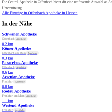
Die Central-Apotheke in Offenbach bietet dir eine umfassende Auswahl an Arz
Unterstützung.
Alle Einträge in Offenbach
Apotheke in Hessen
In der Nähe
Schwanen Apotheke
Offenbach
Apotheke
0.2 km
Römer Apotheke
Offenbach am Main
Apotheke
0.3 km
Paracelsus-Apotheke
Offenbach
Apotheke
0.6 km
Aesculap Apotheke
Frankfurt
Apotheke
0.8 km
Rodau Apotheke
Frankfurt am Main
Apotheke
1.1 km
Westend-Apotheke
Frankfurt
Apotheke