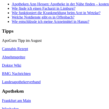
Apotheken App Hessen: Apotheke in der Nähe finden – kosten
Wie finde ich einen Facharzt in Limburg?
Wie funktioniert die Krankmeldung beim Arzt in Wetzlar?
Welche Notdienste gibt es in Offenbach?
Wie entschlüssle ich meine Arzneimittel in Hanau?
Tipps
ApoGuru Tipp im August
Cannabis Rezept
Abnehmspritze
Doktor Wiki
BMG Nachrichten
Landesapothekerverband
Apotheken
Frankfurt am Main
Wiesbaden