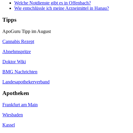
Welche Notdienste gibt es in Offenbach?
Wie entschlüssle ich meine Arzneimittel in Hanau?
Tipps
ApoGuru Tipp im August
Cannabis Rezept
Abnehmspritze
Doktor Wiki
BMG Nachrichten
Landesapothekerverband
Apotheken
Frankfurt am Main
Wiesbaden
Kassel