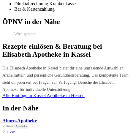
Direktabrechnung Krankenkasse
Bar & Kartenzahlung
ÖPNV in der Nähe
Wird geladen…
Rezepte einlösen & Beratung bei
Elisabeth Apotheke in Kassel
Die Elisabeth Apotheke in Kassel bietet dir eine umfassende Auswahl an
Arzneimitteln und persönliche Gesundheitsberatung. Das kompetente Team
steht dir jederzeit bei Fragen zur Verfügung. Besuche die Elisabeth
Apotheke für individuelle Unterstützung.
Alle Einträge in Kassel
Apotheke in Hessen
In der Nähe
Ahorn-Apotheke
Vellmar
Apotheke
2.1 km