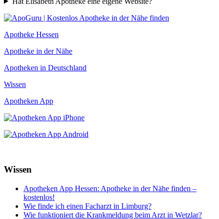
Hat Elisabeth Apotheke eine eigene Website?
Apotheke Hessen
Apotheke in der Nähe
Apotheken in Deutschland
Wissen
Apotheken App
Wissen
Apotheken App Hessen: Apotheke in der Nähe finden –
kostenlos!
Wie finde ich einen Facharzt in Limburg?
Wie funktioniert die Krankmeldung beim Arzt in Wetzlar?