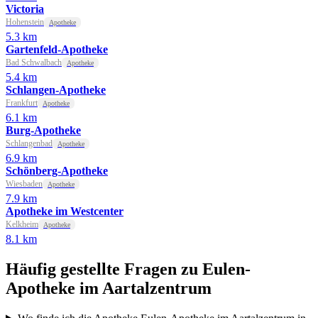
Victoria
Hohenstein
Apotheke
5.3 km
Gartenfeld-Apotheke
Bad Schwalbach
Apotheke
5.4 km
Schlangen-Apotheke
Frankfurt
Apotheke
6.1 km
Burg-Apotheke
Schlangenbad
Apotheke
6.9 km
Schönberg-Apotheke
Wiesbaden
Apotheke
7.9 km
Apotheke im Westcenter
Kelkheim
Apotheke
8.1 km
Häufig gestellte Fragen zu Eulen-
Apotheke im Aartalzentrum