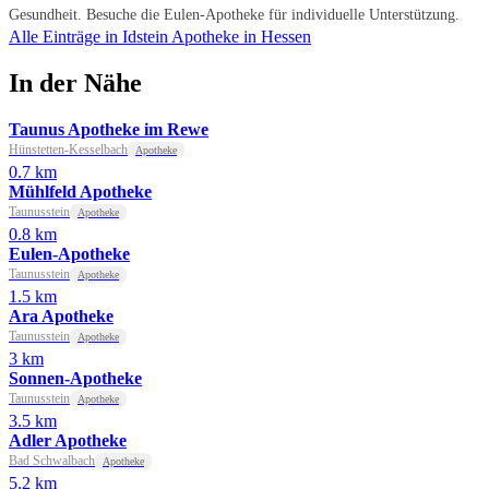
Gesundheit. Besuche die Eulen-Apotheke für individuelle Unterstützung.
Alle Einträge in Idstein
Apotheke in Hessen
In der Nähe
Taunus Apotheke im Rewe
Hünstetten-Kesselbach
Apotheke
0.7 km
Mühlfeld Apotheke
Taunusstein
Apotheke
0.8 km
Eulen-Apotheke
Taunusstein
Apotheke
1.5 km
Ara Apotheke
Taunusstein
Apotheke
3 km
Sonnen-Apotheke
Taunusstein
Apotheke
3.5 km
Adler Apotheke
Bad Schwalbach
Apotheke
5.2 km