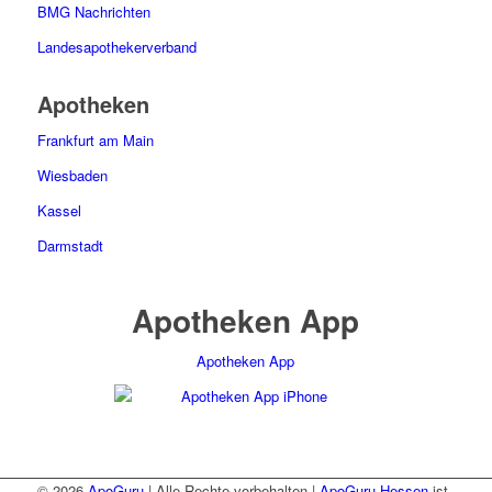
BMG Nachrichten
Landesapothekerverband
Apotheken
Frankfurt am Main
Wiesbaden
Kassel
Darmstadt
Apotheken App
Apotheken App
© 2026
ApoGuru
| Alle Rechte vorbehalten |
ApoGuru Hessen
ist