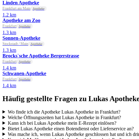
Linden Apotheke
Frankfurt am Main
Apotheke
1.2 km
Apotheke am Zoo
Frankfurt
Apotheke
1.3 km
Sonnen-Apotheke
Stockstadt / Main
Apotheke
1.3 km
Brocks`sche Apotheke Bergerstrasse
Frankfurt
Apotheke
1.4 km
Schwanen-Apotheke
Frankfurt
Apotheke
1.4 km
Häufig gestellte Fragen zu Lukas Apothek
Wo finde ich die Apotheke Lukas Apotheke in Frankfurt?
Welche Öffnungszeiten hat Lukas Apotheke in Frankfurt?
Kann ich bei Lukas Apotheke mein E-Rezept einlösen?
Bietet Lukas Apotheke einen Botendienst oder Lieferservice an?
Was mache ich, wenn Lukas Apotheke geschlossen hat und ich dr