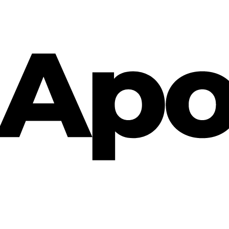
Cannabis Rezept & Blüten
CannaZen.de