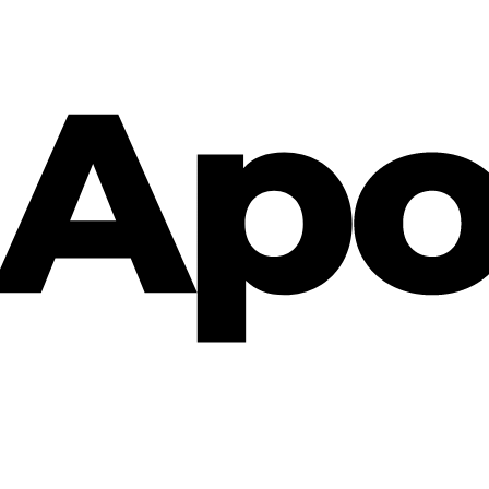
Cannabis Rezept & Blüten
CannaZen.de